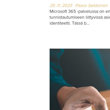
29 .11. 2023
Paavo Saikkonen
Microsoft 365 -palvelussa on ens
tunnistautumiseen liittyvissä asi
identiteetti. Tässä b...