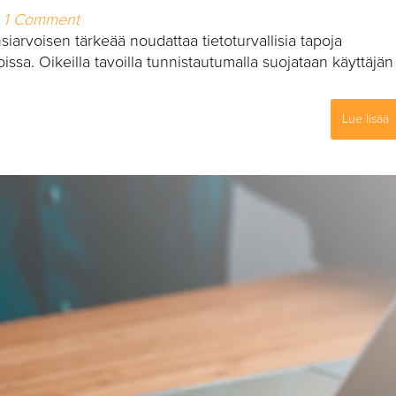
1 Comment
iarvoisen tärkeää noudattaa tietoturvallisia tapoja
oissa. Oikeilla tavoilla tunnistautumalla suojataan käyttäjän
Lue lisää