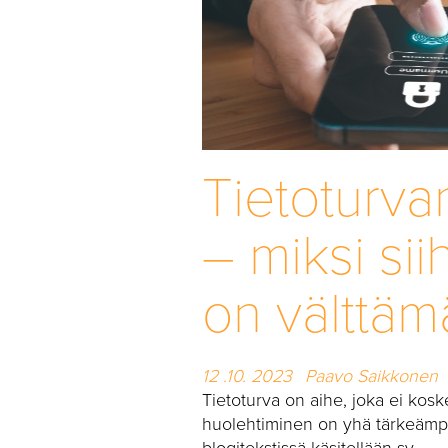
Tietoturvan
– miksi si
on välttäm
12 .10. 2023
Paavo Saikkonen
Tietoturva on aihe, joka ei kosk
huolehtiminen on yhä tärkeämpää 