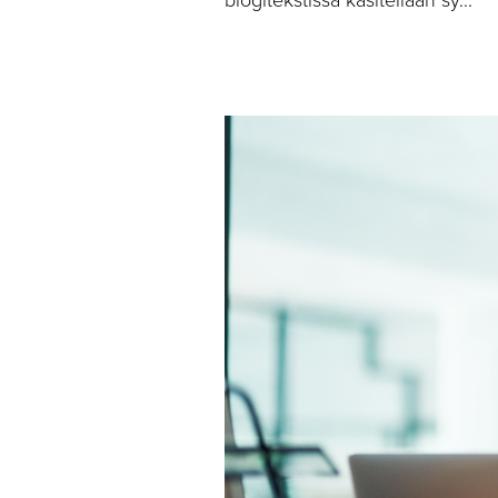
blogitekstissä käsitellään sy...