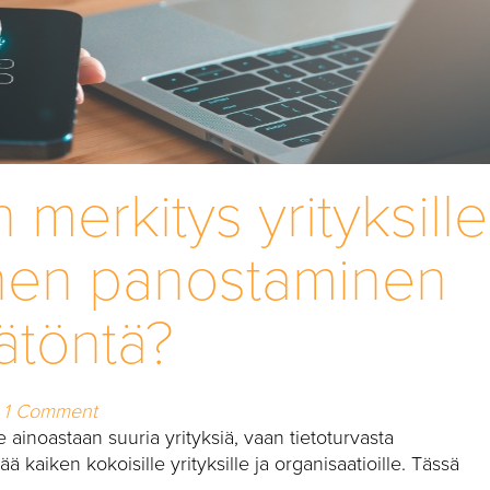
 merkitys yrityksille
ihen panostaminen
ätöntä?
1 Comment
e ainoastaan suuria yrityksiä, vaan tietoturvasta
kaiken kokoisille yrityksille ja organisaatioille. Tässä