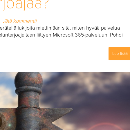
rjoajaa?
Jätä kommentti
herätellä lukijoita miettimään sitä, miten hyvää palvelua
luntarjoajaltaan liittyen Microsoft 365-palveluun. Pohdi
Lue lisää