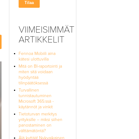
VIIMEISIMMÄT
ARTIKKELIT
Fennoa Mobiili aina
kätesi ulottuvilla
Mitä on BI-raportointi ja
miten sitä voidaan
hyödyntää
tilinpäätöksessä
Turvallinen
tunnistautuminen
Microsoft 365:ssä -
käytännöt ja vinkit
Tietoturvan merkitys
yrityksille – miksi siihen
panostaminen on
välttämätöntä?
Älä kyttää! Nykyaikainen