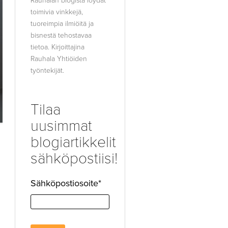
Rauhalan blogista löydät
toimivia vinkkejä,
tuoreimpia ilmiöitä ja
bisnestä tehostavaa
tietoa. Kirjoittajina
Rauhala Yhtiöiden
työntekijät.
Tilaa
uusimmat
blogiartikkelit
sähköpostiisi!
Sähköpostiosoite
*