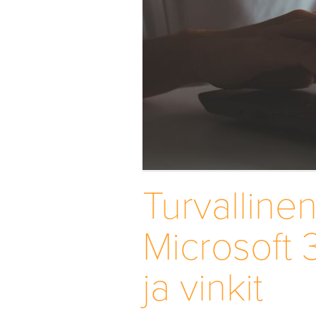
Turvalline
Microsoft 
ja vinkit