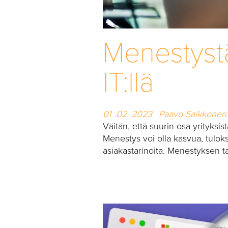
Menestystä
IT:llä
01 .02. 2023
Paavo Saikkonen
Väitän, että suurin osa yrityksis
Menestys voi olla kasvua, tulokse
asiakastarinoita. Menestyksen ta