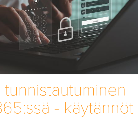
n tunnistautuminen
365:ssä - käytännöt