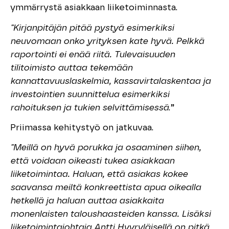
ymmärrystä asiakkaan liiketoiminnasta.
"Kirjanpitäjän pitää pystyä esimerkiksi
neuvomaan onko yrityksen kate hyvä. Pelkkä
raportointi ei enää riitä. Tulevaisuuden
tilitoimisto auttaa tekemään
kannattavuuslaskelmia, kassavirtalaskentaa ja
investointien suunnittelua esimerkiksi
rahoituksen ja tukien selvittämisessä
.”
Priimassa kehitystyö on jatkuvaa.
"Meillä on hyvä porukka ja osaaminen siihen,
että voidaan oikeasti tukea asiakkaan
liiketoimintaa. Haluan, että asiakas kokee
saavansa meiltä konkreettista apua oikealla
hetkellä ja haluan auttaa asiakkaita
monenlaisten taloushaasteiden kanssa. Lisäksi
liiketoimintajohtaja Antti Hyyryläisellä on pitkä