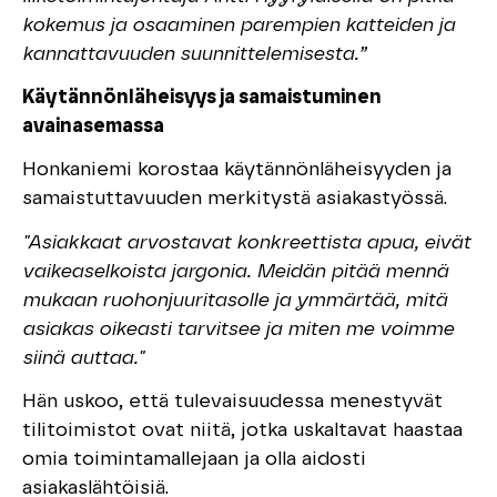
kokemus ja osaaminen parempien katteiden ja
kannattavuuden suunnittelemisesta.”
Käytännönläheisyys ja samaistuminen
avainasemassa
Honkaniemi korostaa käytännönläheisyyden ja
samaistuttavuuden merkitystä asiakastyössä.
"Asiakkaat arvostavat konkreettista apua, eivät
vaikeaselkoista jargonia. Meidän pitää mennä
mukaan ruohonjuuritasolle ja ymmärtää, mitä
asiakas oikeasti tarvitsee ja miten me voimme
siinä auttaa."
Hän uskoo, että tulevaisuudessa menestyvät
tilitoimistot ovat niitä, jotka uskaltavat haastaa
omia toimintamallejaan ja olla aidosti
asiakaslähtöisiä.