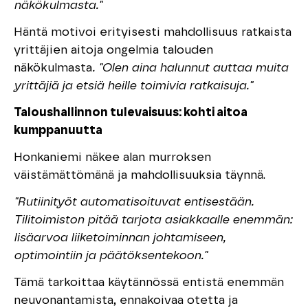
näkökulmasta."
Häntä motivoi erityisesti mahdollisuus ratkaista
yrittäjien aitoja ongelmia talouden
näkökulmasta
. "Olen aina halunnut auttaa muita
yrittäjiä ja etsiä heille toimivia ratkaisuja."
Taloushallinnon tulevaisuus: kohti aitoa
kumppanuutta
Honkaniemi näkee alan murroksen
väistämättömänä ja mahdollisuuksia täynnä.
"Rutiinityöt automatisoituvat entisestään.
Tilitoimiston pitää tarjota asiakkaalle enemmän:
lisäarvoa liiketoiminnan johtamiseen,
optimointiin ja päätöksentekoon."
Tämä tarkoittaa käytännössä entistä enemmän
neuvonantamista, ennakoivaa otetta ja